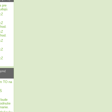
a pre
udujú.
cZ
cZ
 hod.
cZ
 hod.
cZ
cZ
cZ
gové
om TO na
ZŠ
 bude
odnutie
nanie.