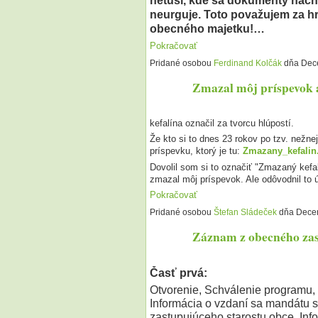
netuší, kde sa dokumenty nach
neurguje. Toto považujem za hr
obecného majetku!…
Pokračovať
Pridané osobou
Ferdinand Kolčák
dňa Dec
Zmazal môj príspevok a 
kefalína označil za tvorcu hlúpostí.
Že kto si to dnes 23 rokov po tzv. nežn
príspevku, ktorý je tu:
Zmazany_kefalin
Dovolil som si to označiť "Zmazaný kefal
zmazal môj príspevok. Ale odôvodnil to
Pokračovať
Pridané osobou
Štefan Sládeček
dňa Decem
Záznam z obecného zast
Časť prvá:
Otvorenie, Schválenie programu, 
Informácia o vzdaní sa mandátu 
zastupujúceho starostu obce, Inf