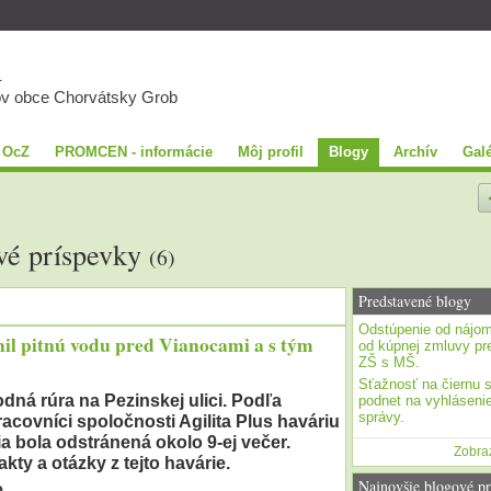
A
ov obce Chorvátsky Grob
 OcZ
PROMCEN - informácie
Môj profil
Blogy
Archív
Galé
vé príspevky
(6)
Predstavené blogy
Odstúpenie od nájom
il pitnú vodu pred Vianocami a s tým
od kúpnej zmluvy pre
ZŠ s MŠ.
Sťažnosť na čiernu 
dná rúra na Pezinskej ulici. Podľa
podnet na vyhlásenie
správy.
racovníci spoločnosti Agilita Plus haváriu
ia bola odstránená okolo 9-ej večer.
Zobraz
kty a otázky z tejto havárie.
Najnovšie blogové pr
e