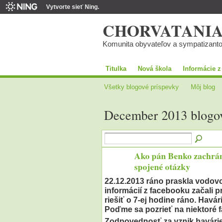
Vytvorte sieť Ning.
CHORVATANI
Komunita obyvateľov a sympatizant
Titulka
Nová škola
Informácie z
Všetky blogové príspevky
Môj blog
December 2013 blogo
Ako pán Benko zachrán
spojené otázky
22.12.2013 ráno praskla vodovo
informácií z facebooku začali p
riešiť o 7-ej hodine ráno. Havár
Poďme sa pozrieť na niektoré fa
Zodpovednosť za vznik havári