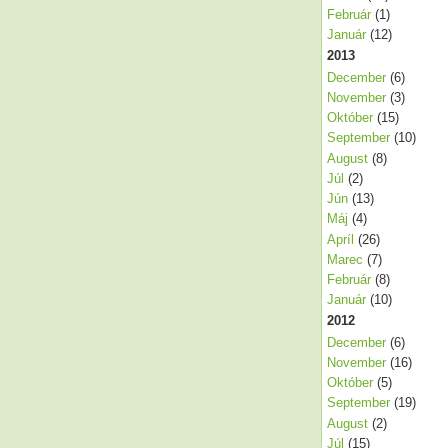
Február
(1)
Január
(12)
2013
December
(6)
November
(3)
Október
(15)
September
(10)
August
(8)
Júl
(2)
Jún
(13)
Máj
(4)
Apríl
(26)
Marec
(7)
Február
(8)
Január
(10)
2012
December
(6)
November
(16)
Október
(5)
September
(19)
August
(2)
Júl
(15)