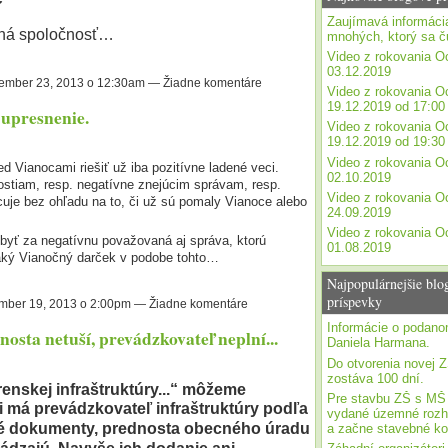
Zaujímavá informáci
dná spoločnosť…
mnohých, ktorý sa č
Video z rokovania O
03.12.2019
mber 23, 2013 o 12:30am — Žiadne komentáre
Video z rokovania O
19.12.2019 od 17:00
upresnenie.
Video z rokovania O
19.12.2019 od 19:30
Video z rokovania O
 Vianocami riešiť už iba pozitívne ladené veci.
02.10.2019
stiam, resp. negatívne znejúcim správam, resp.
Video z rokovania O
uje bez ohľadu na to, či už sú pomaly Vianoce alebo
24.09.2019
Video z rokovania O
yť za negatívnu považovaná aj správa, ktorú
01.08.2019
aký Vianočný darček v podobe tohto…
Najpopulárnejšie blo
príspevky
ber 19, 2013 o 2:00pm — Žiadne komentáre
Informácie o podan
nosta netuší, prevádzkovateľ neplní...
Daniela Harmana.
Do otvorenia novej 
zostáva 100 dní.
enskej infraštruktúry...“ môžeme
Pre stavbu ZŠ s MŠ
 má prevádzkovateľ infraštruktúry podľa
vydané územné rozh
té dokumenty, prednosta obecného úradu
a začne stavebné ko