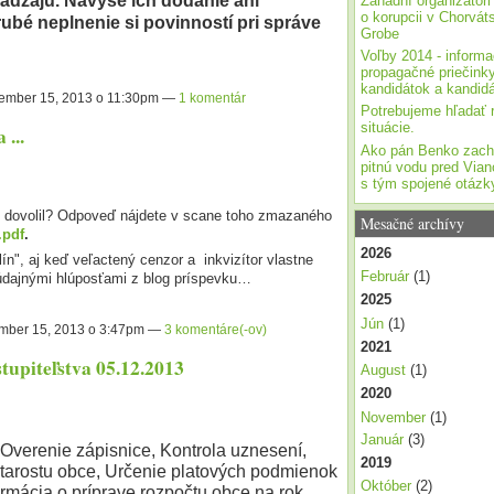
ádzajú. Navyše ich dodanie ani
Záhadní organizátori
o korupcii v Chorvá
ubé neplnenie si povinností pri správe
Grobe
Voľby 2014 - informa
propagačné priečink
kandidátok a kandid
ember 15, 2013 o 11:30pm —
1 komentár
Potrebujeme hľadať r
situácie.
...
Ako pán Benko zachr
pitnú vodu pred Via
s tým spojené otázk
ej dovolil? Odpoveď nájdete v scane toho zmazaného
Mesačné archívy
.pdf
.
2026
ín", aj keď veľactený cenzor a inkvizítor vlastne
Február
(1)
 údajnými hlúposťami z blog príspevku…
2025
Jún
(1)
ber 15, 2013 o 3:47pm —
3 komentáre(-ov)
2021
upiteľstva 05.12.2013
August
(1)
2020
November
(1)
Január
(3)
Overenie zápisnice, Kontrola uznesení,
2019
starostu obce, Určenie platových podmienok
Október
(2)
ormácia o príprave rozpočtu obce na rok