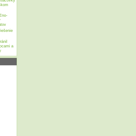
 tlačovky
tskom
čno-
y
átov
iešenie
ánil
nocami a
y