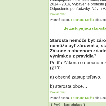
2014 - 2016, Vybavenie protestu 
Odpustenie pohľadávky, Návrh V
Pokračovať
Pridané osobou
Ferdinand Kolčák
dňa Dece
Je zastupujúca starost
Starosta nemôže byť zár
nemôže byť zároveň aj sta
Zákone o obecnom zriaden
výnimkou z pravidla?
Podľa Zákona o obecnom 
(§10):
a) obecné zastupiteľstvo,
b) starosta obce…
Pokračovať
Pridané osobou
Ferdinand Kolčák
dňa Dec
❮ Prvé
Nasledujúce ❯