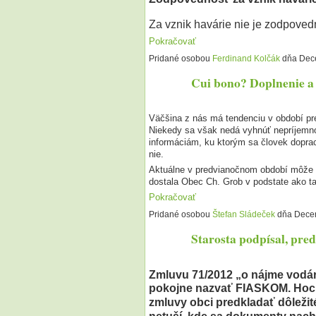
Za vznik havárie nie je zodpove
Pokračovať
Pridané osobou
Ferdinand Kolčák
dňa Dece
Cui bono? Doplnenie a 
Väčšina z nás má tendenciu v období pred
Niekedy sa však nedá vyhnúť nepríjemno
informáciám, ku ktorým sa človek doprac
nie.
Aktuálne v predvianočnom období môže b
dostala Obec Ch. Grob v podstate ako t
Pokračovať
Pridané osobou
Štefan Sládeček
dňa Decem
Starosta podpísal, pred
Zmluvu 71/2012 „o nájme vodár
pokojne nazvať
FIASKOM
.
Hoci
zmluvy obci predkladať dôleži