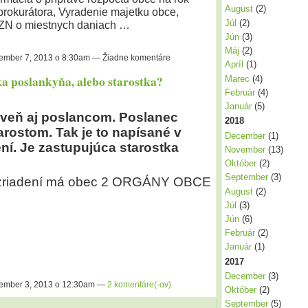
August
(2)
prokurátora, Vyradenie majetku obce,
Júl
(2)
ZN o miestnych daniach …
Jún
(3)
Máj
(2)
mber 7, 2013 o 8:30am — Žiadne komentáre
Apríl
(1)
ka poslankyňa, alebo starostka?
Marec
(4)
Február
(4)
Január
(5)
oveň aj poslancom. Poslanec
2018
rostom. Tak je to napísané v
December
(1)
í. Je zastupujúca starostka
November
(13)
Október
(2)
September
(3)
zriadení má obec 2 ORGÁNY OBCE
August
(2)
Júl
(3)
Jún
(6)
Február
(2)
Január
(1)
2017
December
(3)
ember 3, 2013 o 12:30am —
2 komentáre(-ov)
Október
(2)
September
(5)