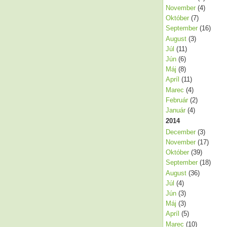
November
(4)
Október
(7)
September
(16)
August
(3)
Júl
(11)
Jún
(6)
Máj
(8)
Apríl
(11)
Marec
(4)
Február
(2)
Január
(4)
2014
December
(3)
November
(17)
Október
(39)
September
(18)
August
(36)
Júl
(4)
Jún
(3)
Máj
(3)
Apríl
(5)
Marec
(10)