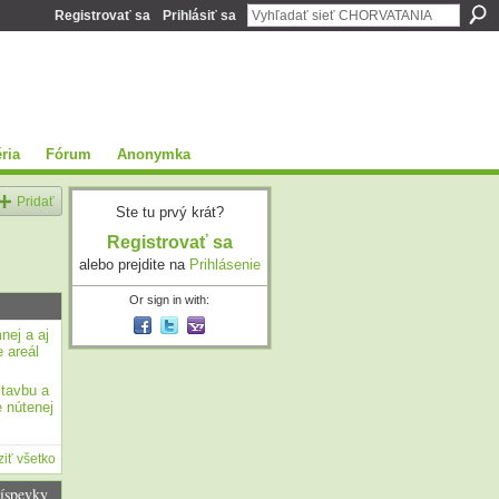
Registrovať sa
Prihlásiť sa
ria
Fórum
Anonymka
Pridať
Ste tu prvý krát?
Registrovať sa
alebo prejdite na
Prihlásenie
Or sign in with:
nej a aj
 areál
stavbu a
 nútenej
iť všetko
íspevky