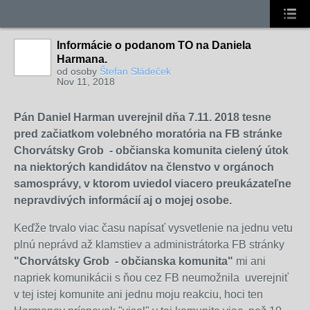
Informácie o podanom TO na Daniela
Harmana.
od osoby
Štefan Sládeček
Nov 11, 2018
Pán Daniel Harman uverejnil dňa 7.11. 2018 tesne
pred začiatkom volebného moratória na FB stránke
Chorvátsky Grob - občianska komunita cielený útok
na niektorých kandidátov na členstvo v orgánoch
samosprávy, v ktorom uviedol viacero preukázateľne
nepravdivých informácií aj o mojej osobe.
Keďže trvalo viac času napísať vysvetlenie na jednu vetu
plnú neprávd až klamstiev a administrátorka FB stránky
"Chorvátsky Grob - občianska komunita"
mi ani
napriek komunikácii s ňou cez FB neumožnila uverejniť
v tej istej komunite ani jednu moju reakciu, hoci ten