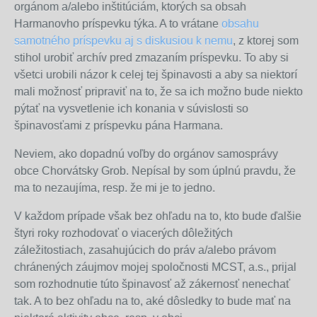
orgánom a/alebo inštitúciám, ktorých sa obsah
Harmanovho príspevku týka. A to vrátane
obsahu
samotného príspevku aj s diskusiou k nemu
, z ktorej som
stihol urobiť archív pred zmazaním príspevku.
To aby si
všetci urobili názor k celej tej špinavosti a aby sa niektorí
mali možnosť pripraviť na to, že sa ich možno bude niekto
pýtať na vysvetlenie ich konania v súvislosti so
špinavosťami z príspevku pána Harmana.
Neviem, ako dopadnú voľby do orgánov samosprávy
obce Chorvátsky Grob. Nepísal by som úplnú pravdu, že
ma to nezaujíma, resp. že mi je to jedno.
V každom prípade však bez ohľadu na to, kto bude ďalšie
štyri roky rozhodovať o viacerých dôležitých
záležitostiach, zasahujúcich do práv a/alebo právom
chránených záujmov mojej spoločnosti MCST, a.s., prijal
som rozhodnutie túto špinavosť až zákernosť nenechať
tak. A to bez ohľadu na to, aké dôsledky to bude mať na