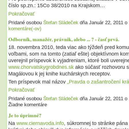
číslo sp.zn.: 15Co 38/2010 na Krajskom…
Pokračovať
Pridané osobou
Štefan Sládeček
dňa Január 22, 2011 
komentáre(-ov)
Odborník, manažér, právnik, alebo ... ? - časť prvá.
18. novembra 2010, teda viac ako týždeň pred kom
voľbami, som na tomto (zatiaľ ešte) objektívnom k
uverejnil príspevok k vyjadreniam, ktoré boli uverej
www.chorvatskygrobdnes.sk
ako súčasť rozhovoru s
Magálovou k jej knihe kuchárskych receptov.
Ten príspevok mal názov
„Pravda o zašantročení k
Pokračovať
Pridané osobou
Štefan Sládeček
dňa Január 22, 2011 o
Žiadne komentáre
Je to úprimné?
Na
www.ciernavoda.info
, súkromnej to stránke pána