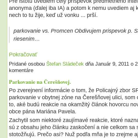
Pre istotu uvediem celý príspevok predmetného inte
anonyma (ďalej iba IA) a potom k nemu uvediem aj k
nech to tu žije, keď už vonku ... prší.
parkovanie vs. Promcen Obdivujem prispevok p. S
riesenim…
Pokračovať
Pridané osobou
Štefan Sládeček
dňa Január 9, 2011 o 
komentáre
Parkovanie na Čerešňovej.
Po zverejnení informácie o tom, že Policajný zbor SR
parkovanie v obytnej zóne na Čerešňovej ulici, som 
to, aké budú reakcie na okamžitý článok hovorcu n
obce pána Mariána Pavela.
Zachytil som niektoré zaujímavé reakcie, ktoré nazna
sú z obsahu jeho článku zaskočení a nie celkom sa 
stotožňujú. Prečo asi? Nuž podľa mňa je to zrejme a