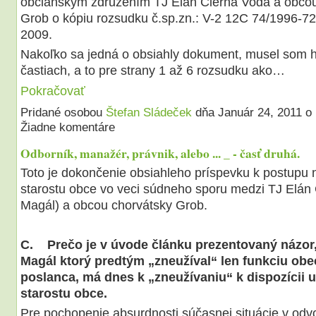
občianskym združením TJ Elán Čierna Voda a obco
Grob o kópiu rozsudku č.sp.zn.: V-2 12C 74/1996-72
2009.
Nakoľko sa jedná o obsiahly dokument, musel som ho
častiach, a to pre strany 1 až 6 rozsudku ako…
Pokračovať
Pridané osobou
Štefan Sládeček
dňa Január 24, 2011 
Žiadne komentáre
Odborník, manažér, právnik, alebo ... _ - časť druhá.
Toto je dokončenie obsiahleho príspevku k postupu
starostu obce vo veci súdneho sporu medzi TJ Elán 
Magál) a obcou chorvátsky Grob.
C. Prečo je v úvode článku prezentovaný názor,
Magál ktorý predtým „zneužíval“ len funkciu ob
poslanca, má dnes k „zneužívaniu“ k dispozícii u
starostu obce.
Pre pochopenie absurdnosti súčasnej situácie v od