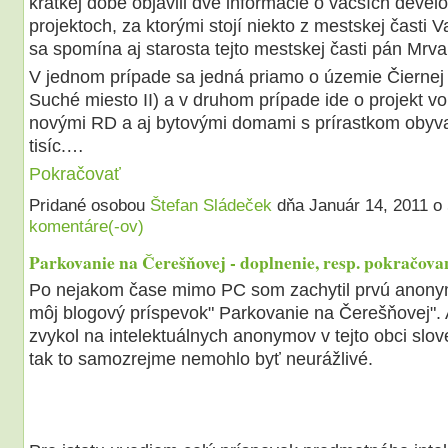
krátkej dobe objavili dve informácie o väčších devel
projektoch, za ktorými stojí niekto z mestskej časti V
sa spomína aj starosta tejto mestskej časti pán Mrva
V jednom prípade sa jedná priamo o územie Čiernej 
Suché miesto II) a v druhom prípade ide o projekt v
novými RD a aj bytovými domami s prírastkom obyva
tisíc.…
Pokračovať
Pridané osobou
Štefan Sládeček
dňa Január 14, 2011 
komentáre(-ov)
Parkovanie na Čerešňovej - doplnenie, resp. pokračovan
Po nejakom čase mimo PC som zachytil prvú anony
môj blogový príspevok" Parkovanie na Čerešňovej". 
zvykol na intelektuálnych anonymov v tejto obci slov
tak to samozrejme nemohlo byť neurážlivé.