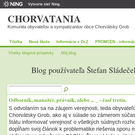
Vytvorte sieť Ning.
CHORVATANIA
Komunita obyvateľov a sympatizantov obce Chorvátsky Grob
Titulka
Nová škola
Informácie z OcZ
PROMCEN - informác
Všetky blogové príspevky
Môj blog
Blog používateľa Štefan Sládeče
Odborník, manažér, právnik, alebo ... _ - časť tretia.
S odvolaním sa na záujem verejnosti, teda obyvateľ
Chorvátsky Grob, ako aj v súlade so zámerom súča
štátu informovať verejnosť o všetkých súdnych rozh
dopĺňam svoj článok k problematike riešenia sporu 