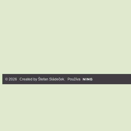
© 2026 Created by
Štefan Sládeček
. Používa