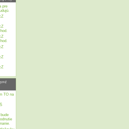
a pre
udujú.
cZ
cZ
 hod.
cZ
 hod.
cZ
cZ
cZ
gové
om TO na
ZŠ
 bude
odnutie
nanie.