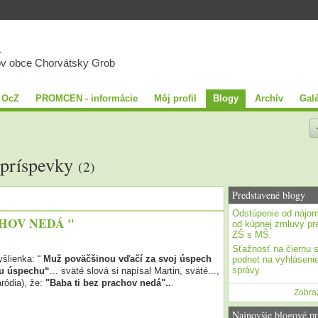
A
ov obce Chorvátsky Grob
 OcZ
PROMCEN - informácie
Môj profil
Blogy
Archív
Galé
 príspevky
(2)
Predstavené blogy
Odstúpenie od nájom
CHOV NEDÁ "
od kúpnej zmluvy pre
ZŠ s MŠ.
Sťažnosť na čiernu 
yšlienka: “
Muž poväčšinou vďačí za svoj úspech
podnet na vyhlásenie
správy.
mu úspechu“
... sväté slová si napísal Martin, sväté...,
ródia), že:
"Baba ti bez prachov nedá"..
.
Zobraz
Najnovšie blogové pr