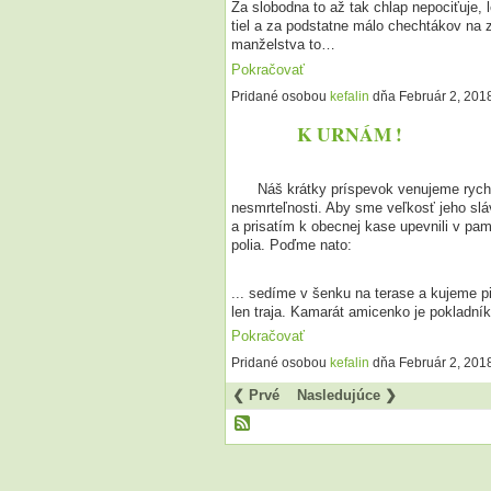
Za slobodna to až tak chlap nepociťuje, 
tiel a za podstatne málo chechtákov na 
manželstva to…
Pokračovať
Pridané osobou
kefalin
dňa Február 2, 201
K URNÁM !
Náš krátky príspevok venujeme rychtár
nesmrteľnosti. Aby sme veľkosť jeho slá
a prisatím k obecnej kase upevnili v pa
polia. Poďme nato:
... sedíme v šenku na terase a kujeme pi
len traja. Kamarát amicenko je pokladní
Pokračovať
Pridané osobou
kefalin
dňa Február 2, 201
❮ Prvé
Nasledujúce ❯