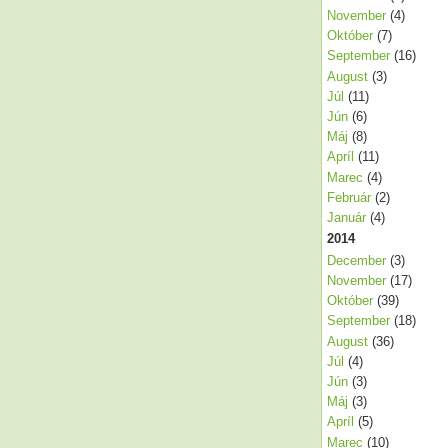
November
(4)
Október
(7)
September
(16)
August
(3)
Júl
(11)
Jún
(6)
Máj
(8)
Apríl
(11)
Marec
(4)
Február
(2)
Január
(4)
2014
December
(3)
November
(17)
Október
(39)
September
(18)
August
(36)
Júl
(4)
Jún
(3)
Máj
(3)
Apríl
(5)
Marec
(10)