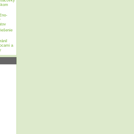
 tlačovky
tskom
čno-
y
átov
iešenie
ánil
nocami a
y