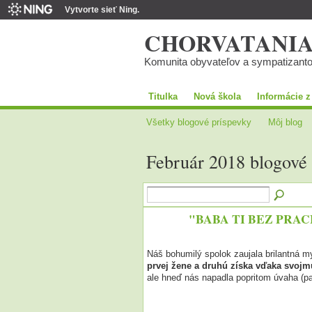
Vytvorte sieť Ning.
CHORVATANI
Komunita obyvateľov a sympatizant
Titulka
Nová škola
Informácie z
Všetky blogové príspevky
Môj blog
Február 2018 blogové
"BABA TI BEZ PRA
Náš bohumilý spolok zaujala brilantná m
prvej žene a druhú získa vďaka svoj
ale hneď nás napadla popritom úvaha (pa