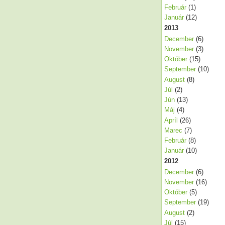
Február
(1)
Január
(12)
2013
December
(6)
November
(3)
Október
(15)
September
(10)
August
(8)
Júl
(2)
Jún
(13)
Máj
(4)
Apríl
(26)
Marec
(7)
Február
(8)
Január
(10)
2012
December
(6)
November
(16)
Október
(5)
September
(19)
August
(2)
Júl
(15)