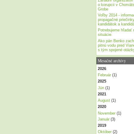
Záhadní organizátori
o korupcii v Chorvá
Grobe
Voľby 2014 - informa
propagačné priečink
kandidátok a kandid
Potrebujeme hľadať r
situácie.
Ako pán Benko zachr
pitnú vodu pred Via
s tým spojené otázk
Mesačné archívy
2026
Február
(1)
2025
Jún
(1)
2021
August
(1)
2020
November
(1)
Január
(3)
2019
Október
(2)