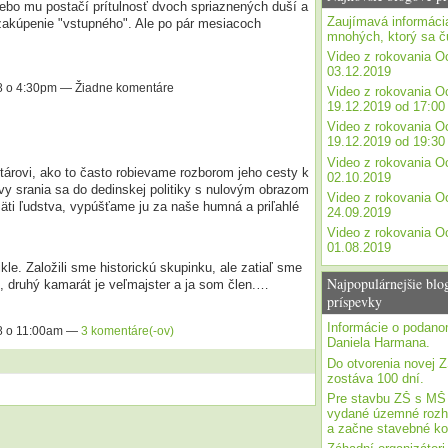
lebo mu postačí prítulnosť dvoch spriaznených duší a
Zaujímavá informáci
zakúpenie "vstupného". Ale po pár mesiacoch
mnohých, ktorý sa č
Video z rokovania O
03.12.2019
8 o 4:30pm — Žiadne komentáre
Video z rokovania O
19.12.2019 od 17:00
Video z rokovania O
19.12.2019 od 19:30
Video z rokovania O
ovi, ako to často robievame rozborom jeho cesty k
02.10.2019
vy srania sa do dedinskej politiky s nulovým obrazom
Video z rokovania O
mäti ľudstva, vypúšťame ju za naše humná a priľahlé
24.09.2019
Video z rokovania O
01.08.2019
kle. Založili sme historickú skupinku, ale zatiaľ sme
Najpopulárnejšie blo
k, druhý kamarát je veľmajster a ja som člen.…
príspevky
Informácie o podan
8 o 11:00am —
3 komentáre(-ov)
Daniela Harmana.
Do otvorenia novej 
zostáva 100 dní.
Pre stavbu ZŠ s MŠ
vydané územné rozh
a začne stavebné ko