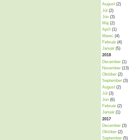
August
(2)
Júl
(2)
Jún
(3)
Máj
(2)
Apríl
(1)
Marec
(4)
Február
(4)
Január
(5)
2018
December
(1)
November
(13)
Október
(2)
September
(3)
August
(2)
Júl
(3)
Jún
(6)
Február
(2)
Január
(1)
2017
December
(3)
Október
(2)
September
(5)