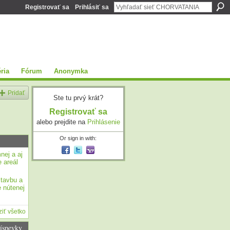
Registrovať sa
Prihlásiť sa
ria
Fórum
Anonymka
Pridať
Ste tu prvý krát?
Registrovať sa
alebo prejdite na
Prihlásenie
Or sign in with:
nej a aj
 areál
stavbu a
 nútenej
iť všetko
íspevky