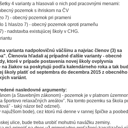
šetky 4 varianty a hlasovali o nich pod pracovnými menami:
 - obecný pozemok s ihriskom na ČV
/zo 7) - obecný pozemok pri prameni
lo 1 hlas/zo 7) - obecný pozemok oproti prameňu
7) - nadstavba existujúcej školy v CHG.
riantu
na varianta nadpolovičnú väčšinu a najviac členov (3) sa
a". Členovia hľadali aj prípadné ďalšie varianty - obecné
y, ktoré v prípade postavenia novej školy ovplyvnia
 na žiakov sa poskytujú podľa kalendárneho roka a tak bu
vej školy platiť od septembra do decembra 2015 z obecného
kých variánt.
uvedené nasledovné argumenty:
lánom (a Stavebným zákonom) - pozemok je v platnom územno
a športovo relaxačných areálov". Na tomto pozemku sa škola po
tová" - taký názor tiež odznel).
v najužšom bode), cez ktorú má denne v rannej špičke a poobe
skej ulice, bude treba urobiť mohutnú navážku zeminy.
 sa má pripojiť na dnes už mimoriadne preťaženú kanalizačnú r