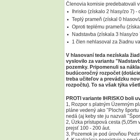
Členovia komisie predebatovali v
Ihrisko (získalo 2 hlasy/zo 7)
Teplý prameň (získal 0 hlasov
Oproti teplému prameňu (získa
Nadstavba (získala 3 hlasy/zo 
1 člen nehlasoval za žiadnu va
V hlasovaní teda nezískala žiad
vyslovilo za variantu "Nadstavb
pozemky. Pripomenuli sa náklad
budúcoročný rozpočet (dotácie
treba učiteľov a prevádzku no
rozpočtu). To sa však týka všet
PROTI variante IHRISKO boli 
1, Rozpor s platným Územným p
pláne vedený ako "Plochy športu 
nedá (aj keby ste ju nazvali "Špor
2, Úzka prístupová cesta (5,05m 
prejsť 100 - 200 áut.
3, Pozemok je pod úrovňou Pezin
4, Kanalizácia neexistuje a nová