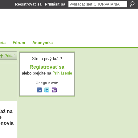
Registrovať sa
Prihlásiť sa
ria
Fórum
Anonymka
Pridať
Ste tu prvý krát?
Registrovať sa
alebo prejdite na
Prihlásenie
Or sign in with:
až na
e
enovia