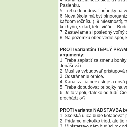
Pasienku.
5, Treba dobudovať prípojky na vo
6, Nová škola má byť plnoorganiz
každom ročníku (=9 miestností), 
kuchyňu, sklad, telocvičňu... Bud
7, Zastaviame si posledný voľný
8, Na pozemku obec vedie spor, 
PROTI variantám TEPLÝ PRAM
argumenty:
1, Treba zaplatiť za zmenu bonity
Jonášová)
2, Musí sa vybudovať prístupová 
3, Odstránenie ornice.
4, Kanalizácia neexistuje a nová 
5, Treba dobudovať prípojky na v
6, Je to v poli, ďaleko od ľudí. 
prechádzky?
PROTI variante NADSTAVBA bo
1, Školská ulica bude kolabovať
2, Pridáme niekoľko tried, ale tie
3, Ministerstvo nám budúci rok o