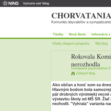
Vytvorte sieť Ning.
CHORVATANI
Komunita obyvateľov a sympatizant
Titulka
Nová škola
Informácie z
Všetky blogové príspevky
Môj blog
Rokovala Komisi
nerozhodla
Uverejnené používateľom
F
Zobraziť blog
Ako občan a hosť som sa dnes z
Hlavným bodom bola samozrejme
pár drobných výnimiek) vecné a f
výstavbu školy od MŠ SR. Žiaľ 
nezhodli. "Vyhrala" varianta na