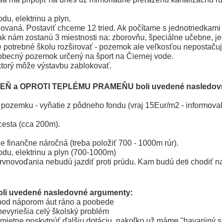
du, elektrinu a plyn.
ovaná. Postaviť chceme 12 tried. Ak počítame s jednotriedkami
tak nám zostanú 3 miestnosti na: zborovňu, špeciálne učebne, je
e potrebné školu rozširovať - pozemok ale veľkosťou nepostačuj
 obecný pozemok určený na šport na Čiernej vode.
ktorý môže výstavbu zablokovať.
EŇ a OPROTI TEPLÉMU PRAMEŇU boli uvedené nasledov
 pozemku - vyňatie z pôdneho fondu (vraj 15Eur/m2 - informoval
cesta (cca 200m).
je finančne náročná (treba položiť 700 - 1000m rúr).
odu, elektrinu a plyn (700-1000m)
Čiervnovoďania nebudú jazdiť proti prúdu. Kam budú deti chodiť n
li uvedené nasledovné argumenty:
 pod náporom áut ráno a poobede
 nevyriešia celý školský problém
dmietne poskytnúť ďalšiu dotáciu, nakoľko už máme "havarijný s