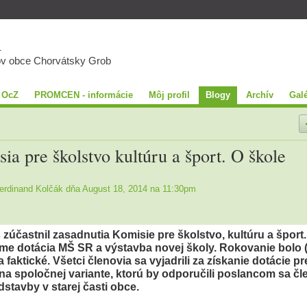
A
ov obce Chorvátsky Grob
 OcZ
PROMCEN - informácie
Môj profil
Blogy
Archív
Galé
a pre školstvo kultúru a šport. O škole
erdinand Kolčák
dňa August 18, 2014 na 11:30pm
účastnil zasadnutia Komisie pre školstvo, kultúru a šport.
 dotácia MŠ SR a výstavba novej školy. Rokovanie bolo (
aktické. Všetci členovia sa vyjadrili za získanie dotácie pr
na spoločnej variante, ktorú by odporučili poslancom sa čl
dstavby v starej časti obce.