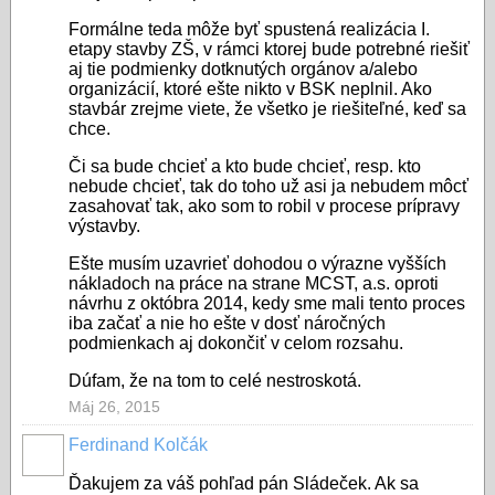
Formálne teda môže byť spustená realizácia I.
etapy stavby ZŠ, v rámci ktorej bude potrebné riešiť
aj tie podmienky dotknutých orgánov a/alebo
organizácií, ktoré ešte nikto v BSK neplnil. Ako
stavbár zrejme viete, že všetko je riešiteľné, keď sa
chce.
Či sa bude chcieť a kto bude chcieť, resp. kto
nebude chcieť, tak do toho už asi ja nebudem môcť
zasahovať tak, ako som to robil v procese prípravy
výstavby.
Ešte musím uzavrieť dohodou o výrazne vyšších
nákladoch na práce na strane MCST, a.s. oproti
návrhu z októbra 2014, kedy sme mali tento proces
iba začať a nie ho ešte v dosť náročných
podmienkach aj dokončiť v celom rozsahu.
Dúfam, že na tom to celé nestroskotá.
Máj 26, 2015
Ferdinand Kolčák
Ďakujem za váš pohľad pán Sládeček. Ak sa