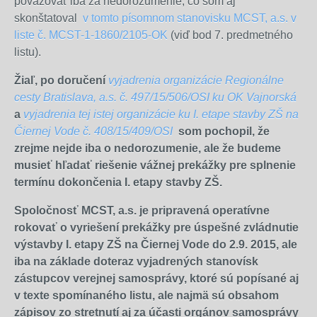
považovať iba za nedorozumenie, čo som aj
skonštatoval
v tomto písomnom stanovisku MCST, a.s. v
liste č. MCST-1-1860/2105-OK
(viď bod 7. predmetného
listu).
Žiaľ, po doručení
vyjadrenia organizácie Regionálne
cesty Bratislava, a.s. č. 497/15/506/OSI ku OK Vajnorská
a
vyjadrenia tej istej organizácie ku I. etape stavby ZŠ na
Čiernej Vode č. 408/15/409/OSI
som pochopil, že
zrejme nejde iba o nedorozumenie, ale že budeme
musieť hľadať riešenie vážnej prekážky pre splnenie
termínu dokončenia I. etapy stavby ZŠ.
Spoločnosť MCST, a.s. je pripravená operatívne
rokovať o vyriešení prekážky pre úspešné zvládnutie
výstavby I. etapy ZŠ na Čiernej Vode do 2.9. 2015, ale
iba na základe doteraz vyjadrených stanovísk
zástupcov verejnej samosprávy, ktoré sú popísané aj
v texte spomínaného listu, ale najmä sú obsahom
zápisov zo stretnutí aj za účasti orgánov samosprávy