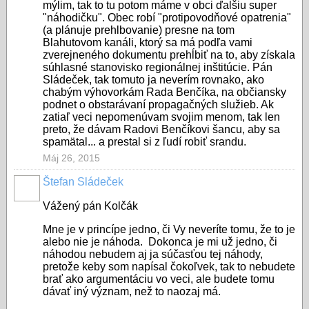
mýlim, tak to tu potom máme v obci ďalšiu super
"náhodičku". Obec robí "protipovodňové opatrenia"
(a plánuje prehlbovanie) presne na tom
Blahutovom kanáli, ktorý sa má podľa vami
zverejneného dokumentu prehĺbiť na to, aby získala
súhlasné stanovisko regionálnej inštitúcie. Pán
Sládeček, tak tomuto ja neverím rovnako, ako
chabým výhovorkám Rada Benčíka, na občiansky
podnet o obstarávaní propagačných služieb. Ak
zatiaľ veci nepomenúvam svojim menom, tak len
preto, že dávam Radovi Benčíkovi šancu, aby sa
spamätal... a prestal si z ľudí robiť srandu.
Máj 26, 2015
Štefan Sládeček
Vážený pán Kolčák
Mne je v princípe jedno, či Vy neveríte tomu, že to je
alebo nie je náhoda. Dokonca je mi už jedno, či
náhodou nebudem aj ja súčasťou tej náhody,
pretože keby som napísal čokoľvek, tak to nebudete
brať ako argumentáciu vo veci, ale budete tomu
dávať iný význam, než to naozaj má.