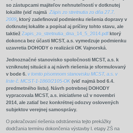
so zástupcami majiteľov nehnuteľností v dotknutej
lokalite (viď najmä
Zápis zo stretnutia zo dňa 27.7.
2009
,
ktorý zadefinoval podmienku riešenia dopravy v
dotknutej lokalite a popísal aj príčiny tohto stavu, ale
taktiež
Zapis_zo_stretnutia_dna_14_5_2014.pdf
ktorý
dokonca bez účasti MCST, a.s. vymedzuje podmienku
uzavretia DOHODY o realizácii OK Vajnorská.
Jednoznačné stanovisko spoločnosti MCST, a.s. k
vzniknutej situácii a aj návrh riešenia je sformulovaný
v bode 6.
v tomto písomnom stanovisku MCST, a.s. v
liste č. MCST-1-1860/2105-OK
(viď najmä bod 6.4.
predmetného listu). Návrh potrebnej DOHODY
vypracovala MCST, a.s. iniciatívne už v novembri
2014, ale zatiaľ bez konkrétnej odozvy oslovených
subjektov verejnej samosprávy.
O pokračovaní riešenia odstránenia tejto prekážky
dodržania termínu dokončenia výstavby I. etapy ZŠ na