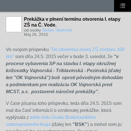
Prekážka v plnení termínu otvorenia I. etapy
ZŠ na Č. Vode.
od osoby
Štefan Sládeček
Máj 26, 2015
Vo svojom príspevku
"Do otvorenia novej ZŠ zostáva 100
dní"
som dňa 24.5. 2015 večer v bode 3. uviedol, že
"v
procese vybavenia SP na stavbu I. etapy okružnej
križovatky Vajnorská - Triblavinská - Pezinská (ďalej
len "OK Vajnorská") boli oproti pôvodným dohodám
a podmienkam pre realizáciu OK Vajnorská
pred
MCST, a.s.
postavené náročné prekážky".
V čase písania toho príspevku, teda dňa 24.5. 2015 som
mal iba časť informácií o vzniknutej prekážke, ktorá
vyplývala z
tohto listu Úradu Bratislavského
samosprávneho kraja
(ďalej len
"BSK"
) a mohol som ju