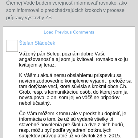
Čiernej Vode budem verejnosť informovať rovnako, ako
som informoval o predchádzajúcich krokoch v procese
prípravy výstavby ZŠ.
Load Previous Comments
Štefan Sládeček
Vážený pán Selep, poznám dobre Vašu
angažovanosť a aj som ju kvitoval, rovnako ako ju
kvitujem aj teraz.
K Vášmu aktuálnemu obsiahlemu príspevku sa
neviem zodpovedne komplexne vyjadriť, pretože sa
tam dotýkate vecí, ktoré súvisia s krokmi obce Ch.
Grob, resp. s komunikáciou osôb, do ktorej som ja
nevstupoval a ani som jej vo väčšine prípadov
nebol účastný.
Čo Vám môžem k tomu ale v predstihu doplniť, je
informácia o tom, že už sú vydané všetky tri
stavebné povolenia pre školu a dve z nich budú,
resp. môžu byť podľa vyjadrení dotknutých
subjektov právoplatné už vo štvrtok 28.5. 2015.