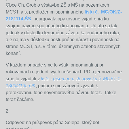
Obce Ch. Grob o výstavbe ZŠ s MŠ na pozemkoch
MCST, a.s. predložením spomínaného
listu č. MC/OK/Z-
2181114-ŠS
neurgovala opakovane vyjadrenia ku
svojmu návrhu spoločného financovania. Udialo sa tak
jednak v dôsledku fenoménu záveru kalendárneho roka,
ale najmä v dôsledku postupného nárastu povinností na
strane MCST, a.s. v rámci územných a/alebo stavebných
konaní.
V každom prípade sme to však pripomínali aj pri
rokovaniach o jednotlivých riešeniach PD a jednoznačne
sme to vyjadrili v
liste - písomnom stanovisku č. MCST-1-
1860/2105-OK
, pričom sme zároveň vyzvali k
prerokovaniu toho novembrového návrhu teraz. Takže
teraz čakáme.
2.
Odpoveď na príspevok pána Selepa, ktorý bol