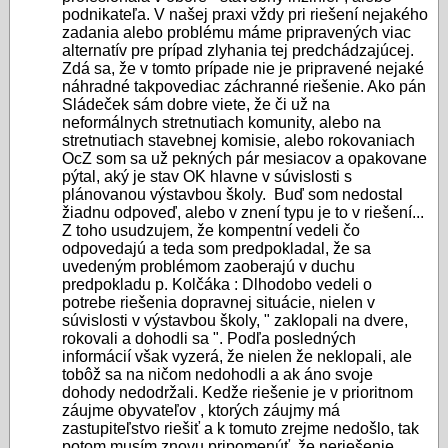
podnikateľa. V našej praxi vždy pri riešení nejakého
zadania alebo problému máme pripravených viac
alternatív pre prípad zlyhania tej predchádzajúcej.
Zdá sa, že v tomto prípade nie je pripravené nejaké
náhradné takpovediac záchranné riešenie. Ako pán
Sládeček sám dobre viete, že či už na
neformálnych stretnutiach komunity, alebo na
stretnutiach stavebnej komisie, alebo rokovaniach
OcZ som sa už pekných pár mesiacov a opakovane
pýtal, aký je stav OK hlavne v súvislosti s
plánovanou výstavbou školy. Buď som nedostal
žiadnu odpoveď, alebo v znení typu je to v riešení...
Z toho usudzujem, že kompentní vedeli čo
odpovedajú a teda som predpokladal, že sa
uvedeným problémom zaoberajú v duchu
predpokladu p. Kolčáka : Dlhodobo vedeli o
potrebe riešenia dopravnej situácie, nielen v
súvislosti v výstavbou školy, " zaklopali na dvere,
rokovali a dohodli sa ". Podľa posledných
informácií však vyzerá, že nielen že neklopali, ale
tobôž sa na ničom nedohodli a ak áno svoje
dohody nedodržali. Kedže riešenie je v prioritnom
záujme obyvateľov , ktorých záujmy má
zastupiteľstvo riešiť a k tomuto zrejme nedošlo, tak
potom musím znovu pripomenúť, že neriešenie