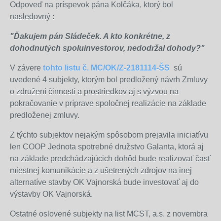
Odpoveď na príspevok pána Kolčáka, ktorý bol
nasledovný :
"Ďakujem pán Sládeček. A kto konkrétne, z
dohodnutých spoluinvestorov, nedodržal dohody?"
V závere
tohto listu č. MC/OK/Z-2181114-ŠS
sú
uvedené 4 subjekty, ktorým bol predložený návrh Zmluvy
o združení činností a prostriedkov aj s výzvou na
pokračovanie v príprave spoločnej realizácie na základe
predloženej zmluvy.
Z týchto subjektov nejakým spôsobom prejavila iniciatívu
len COOP Jednota spotrebné družstvo Galanta, ktorá aj
na základe predchádzajúcich dohôd bude realizovať časť
miestnej komunikácie a z ušetrených zdrojov na inej
alternatíve stavby OK Vajnorská bude investovať aj do
výstavby OK Vajnorská.
Ostatné oslovené subjekty na list MCST, a.s. z novembra