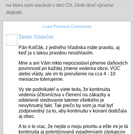
na ktorú som viackrát v obci Ch. Grob dosť výrazne
doplatil.
Load Previous Comments
Štefan Sládeček
Pán Kolčák, z jedného hľadiska máte pravdu, aj
keď ja s takou pravdou nesúhlasím.
Mne a ani Vám nikto nepozastaví plnenie daňových
povinností pri každej zmene vedenia obce, VÚC
alebo vlády, ale im to prerušenie na cca 4 - 10
mesiacov tolerujeme.
Vy ste podnikateľ a viete teda, že kontinuita
vedenia účtovníctva v členení na zákazky a
oddelené sledovanie takmer všetkého je
nevyhnutný fakt. Tak prečo by som ja mal byť
zodpovedný za to, aby kontinuitu v konaní dodržala
aj obec.
A to o to viac, že nejde o moju prioritu a ešte mi je tá
kontinuita aj potvrdzovaná vyjadreniami zástupcov