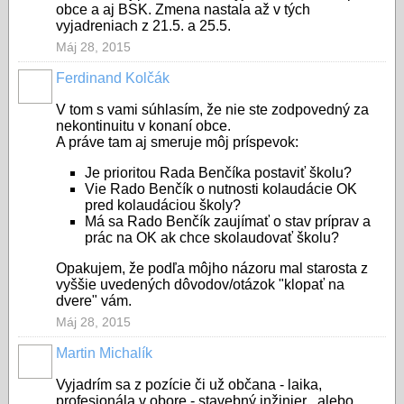
obce a aj BSK. Zmena nastala až v tých
vyjadreniach z 21.5. a 25.5.
Máj 28, 2015
Ferdinand Kolčák
V tom s vami súhlasím, že nie ste zodpovedný za
nekontinuitu v konaní obce.
A práve tam aj smeruje môj príspevok:
Je prioritou Rada Benčíka postaviť školu?
Vie Rado Benčík o nutnosti kolaudácie OK
pred kolaudáciou školy?
Má sa Rado Benčík zaujímať o stav príprav a
prác na OK ak chce skolaudovať školu?
Opakujem, že podľa môjho názoru mal starosta z
vyššie uvedených dôvodov/otázok "klopať na
dvere" vám.
Máj 28, 2015
Martin Michalík
Vyjadrím sa z pozície či už občana - laika,
profesionála v obore - stavebný inžinier , alebo