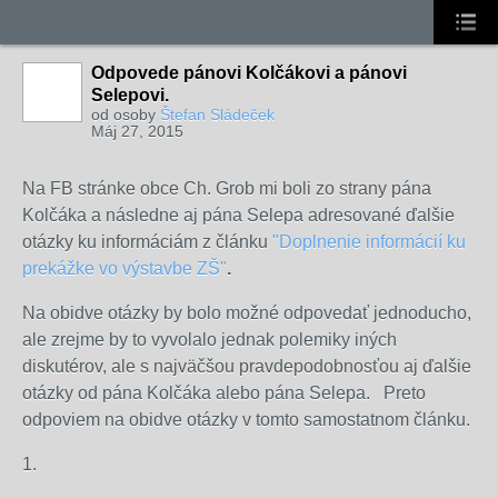
Odpovede pánovi Kolčákovi a pánovi
Selepovi.
od osoby
Štefan Sládeček
Máj 27, 2015
Na FB stránke obce Ch. Grob mi boli zo strany pána
Kolčáka a následne aj pána Selepa adresované ďalšie
otázky ku informáciám z článku
"Doplnenie informácií ku
prekážke vo výstavbe ZŠ"
.
Na obidve otázky by bolo možné odpovedať jednoducho,
ale zrejme by to vyvolalo jednak polemiky iných
diskutérov, ale s najväčšou pravdepodobnosťou aj ďalšie
otázky od pána Kolčáka alebo pána Selepa. Preto
odpoviem na obidve otázky v tomto samostatnom článku.
1.