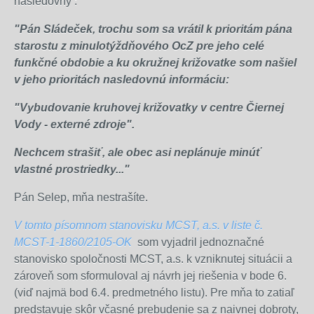
nasledovný :
"
Pán Sládeček, trochu som sa vrátil k prioritám pána
starostu z minulotýždňového OcZ pre jeho celé
funkčné obdobie a ku okružnej križovatke som našiel
v jeho prioritách nasledovnú informáciu:
"Vybudovanie kruhovej križovatky v centre Čiernej
Vody - externé zdroje".
Nechcem strašiť, ale obec asi neplánuje minúť
vlastné prostriedky..."
Pán Selep, mňa nestrašíte.
V tomto písomnom stanovisku MCST, a.s. v liste č.
MCST-1-1860/2105-OK
som vyjadril jednoznačné
stanovisko spoločnosti MCST, a.s. k vzniknutej situácii a
zároveň som sformuloval aj návrh jej riešenia v bode 6.
(viď najmä bod 6.4. predmetného listu). Pre mňa to zatiaľ
predstavuje skôr včasné prebudenie sa z naivnej dobroty,