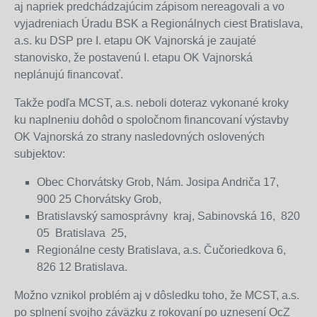
aj napriek predchádzajúcim zápisom nereagovali a vo
vyjadreniach Úradu BSK a Regionálnych ciest Bratislava,
a.s. ku DSP pre I. etapu OK Vajnorská je zaujaté
stanovisko, že postavenú I. etapu OK Vajnorská
neplánujú financovať.
Takže podľa MCST, a.s. neboli doteraz vykonané kroky
ku naplneniu dohôd o spoločnom financovaní výstavby
OK Vajnorská zo strany nasledovných oslovených
subjektov:
Obec Chorvátsky Grob, Nám. Josipa Andriča 17,
900 25 Chorvátsky Grob,
Bratislavský samosprávny kraj, Sabinovská 16, 820
05 Bratislava 25,
Regionálne cesty Bratislava, a.s. Čučoriedkova 6,
826 12 Bratislava.
Možno vznikol problém aj v dôsledku toho, že MCST, a.s.
po splnení svojho záväzku z rokovaní po uznesení OcZ