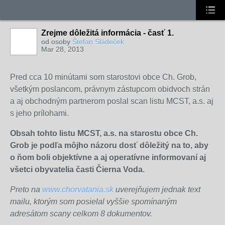
Zrejme dôležitá informácia - časť 1.
od osoby
Štefan Sládeček
Mar 28, 2013
Pred cca 10 minútami som starostovi obce Ch. Grob,
všetkým poslancom, právnym zástupcom obidvoch strán
a aj obchodným partnerom poslal scan listu MCST, a.s. aj
s jeho prílohami.
Obsah tohto listu MCST, a.s. na starostu obce Ch.
Grob je podľa môjho názoru dosť dôležitý na to, aby
o ňom boli objektívne a aj operatívne informovaní aj
všetci obyvatelia časti Čierna Voda.
Preto na
www.chorvatania.sk
uverejňujem jednak text
mailu, ktorým som posielal vyššie spomínaným
adresátom scany celkom 8 dokumentov.