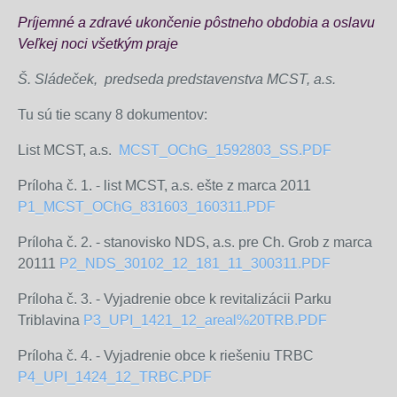
Príjemné a zdravé ukončenie pôstneho obdobia a oslavu
Veľkej noci všetkým praje
Š. Sládeček, predseda predstavenstva MCST, a.s.
Tu sú tie scany 8 dokumentov:
List MCST, a.s.
MCST_OChG_1592803_SS.PDF
Príloha č. 1. - list MCST, a.s. ešte z marca 2011
P1_MCST_OChG_831603_160311.PDF
Príloha č. 2. - stanovisko NDS, a.s. pre Ch. Grob z marca
20111
P2_NDS_30102_12_181_11_300311.PDF
Príloha č. 3. - Vyjadrenie obce k revitalizácii Parku
Triblavina
P3_UPI_1421_12_areal%20TRB.PDF
Príloha č. 4. - Vyjadrenie obce k riešeniu TRBC
P4_UPI_1424_12_TRBC.PDF