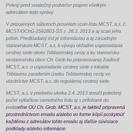
Pekný pred sviatočný podvečer prajem všetkým
adresátom tejto správy
V pripojených súboroch posielam scan listu MCST, a.s. č.
MCST/OChG-1592803-ŠS z 28.3. 2013 a aj scan jeho
príloh. Predkladaný list je informáciou a aj zásadným
stanoviskom MCST, a.s. k vývoju ohľadne usporiadania
cestnej siete okolo Triblavinskej cesty a ku stanovisku-
nestanovisku obce Ch. Grob ku pripravovanej žiadostí
MCST, a.s. o usporiadanie cestnej siete v lokalite
Triblavina zaradením úseku Triblavinskej cesty vo
vlastníctve MCST, a.s. do regulárnej cestnej siete.
MCST, a.s. v priebehu utorka 2.4. 2013 doručí potrebný
počet výtlačkov samotného listu aj s prílohami do
podat
eľne OÚ Ch. Grob. MCST, a.s. je taktiež pripravená
prostredníctvom emailu a/alebo vo forme kópií poskytnúť
každému z adresátov tohto emailu aj ďalšie súvisiace
podklady a/alebo informácie.