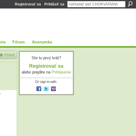
Registrovať sa
Prihlásiť sa
ria
Fórum
Anonymka
Pridať
Ste tu prvý krát?
Registrovať sa
alebo prejdite na
Prihlásenie
Or sign in with:
y