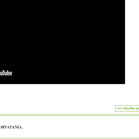
<<< Novšie p
CHORVATANIA.