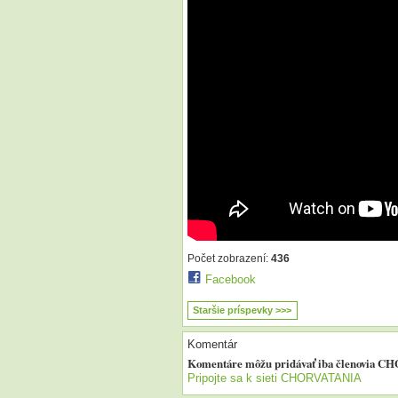
Počet zobrazení:
436
Facebook
Staršie príspevky >>>
Komentár
Komentáre môžu pridávať iba členovia 
Pripojte sa k sieti CHORVATANIA