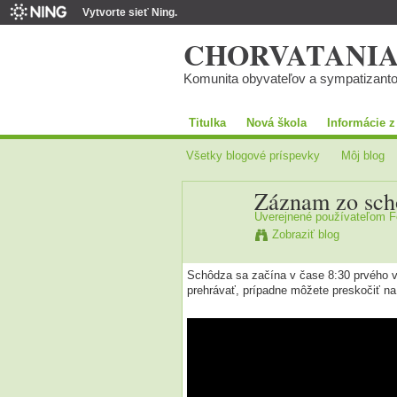
Vytvorte sieť Ning.
CHORVATANI
Komunita obyvateľov a sympatizant
Titulka
Nová škola
Informácie z
Všetky blogové príspevky
Môj blog
Záznam zo sch
Uverejnené používateľom
F
Zobraziť blog
Schôdza sa začína v čase 8:30 prvého v
prehrávať, prípadne môžete preskočiť na