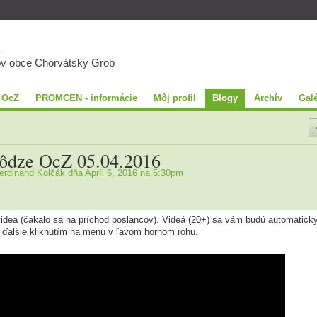
A
ov obce Chorvátsky Grob
 OcZ
PROMCEN - informácie
Môj profil
Blogy
Archív
Galé
ôdze OcZ 05.04.2016
erdinand Kolčák
dňa Apríl 6, 2016 na 5:30pm
idea (čakalo sa na príchod poslancov). Videá (20+) sa vám budú automatick
 ďalšie kliknutím na menu v ľavom hornom rohu.