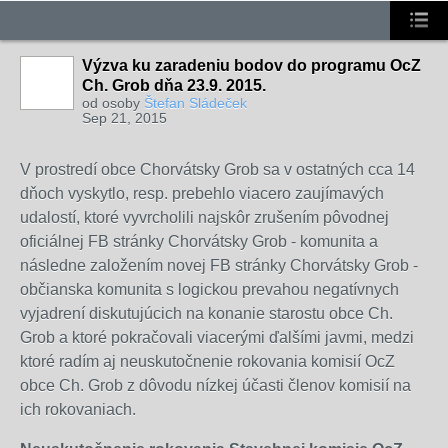
Výzva ku zaradeniu bodov do programu OcZ
Ch. Grob dňa 23.9. 2015.
od osoby
Štefan Sládeček
Sep 21, 2015
V prostredí obce Chorvátsky Grob sa v ostatných cca 14
dňoch vyskytlo, resp. prebehlo viacero zaujímavých
udalostí, ktoré vyvrcholili najskôr zrušením pôvodnej
oficiálnej FB stránky Chorvátsky Grob - komunita a
následne založením novej FB stránky Chorvátsky Grob -
občianska komunita s logickou prevahou negatívnych
vyjadrení diskutujúcich na konanie starostu obce Ch.
Grob a ktoré pokračovali viacerými ďalšími javmi, medzi
ktoré radím aj neuskutočnenie rokovania komisií OcZ
obce Ch. Grob z dôvodu nízkej účasti členov komisií na
ich rokovaniach.