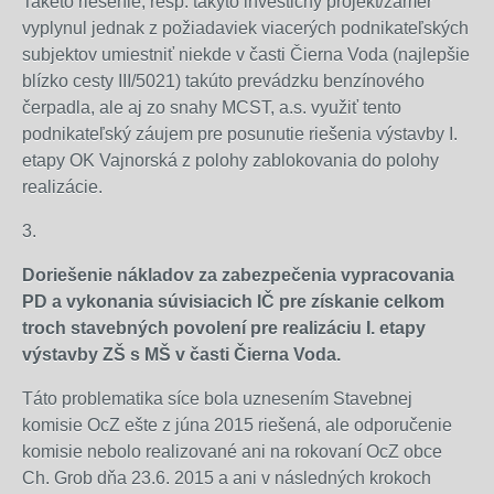
Takéto riešenie, resp. takýto investičný projekt/zámer
vyplynul jednak z požiadaviek viacerých podnikateľských
subjektov umiestniť niekde v časti Čierna Voda (najlepšie
blízko cesty III/5021) takúto prevádzku benzínového
čerpadla, ale aj zo snahy MCST, a.s. využiť tento
podnikateľský záujem pre posunutie riešenia výstavby I.
etapy OK Vajnorská z polohy zablokovania do polohy
realizácie.
3.
Doriešenie nákladov za zabezpečenia vypracovania
PD a vykonania súvisiacich IČ pre získanie celkom
troch stavebných povolení pre realizáciu I. etapy
výstavby ZŠ s MŠ v časti Čierna Voda.
Táto problematika síce bola uznesením Stavebnej
komisie OcZ ešte z júna 2015 riešená, ale odporučenie
komisie nebolo realizované ani na rokovaní OcZ obce
Ch. Grob dňa 23.6. 2015 a ani v následných krokoch