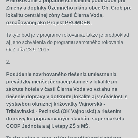
Prerokovanie a prípadné schválenie podkladov pre
Zmeny a doplnky Územného plánu obce Ch. Grob pre
lokalitu centrálnej zóny časti Čierna Voda,
označovanej ako Projekt PROMCEN.
Takýto bod je v programe rokovania, takže je predpoklad
aj jeho schválenia do programu samotného rokovania
OcZ dňa 23.9. 2015.
2.
Posúdenie navrhovaného riešenia umiestnenia
prevádzky menšej čerpacej stanice v lokalite pri
zákrute hotela v časti Čierna Voda vo vzťahu na
riešenie dopravy v dotknutej lokalite aj v súvislosti s
výstavbou okružnej križovatky Vajnorská -
Triblavinská - Pezinská (OK Vajnorská) a riešením
dopravy ku pripravovaným stavbám supermarketu
COOP Jednota a aj I. etapy ZŠ s MŠ.