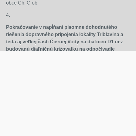
obce Ch. Grob.
4.
Pokračovanie v napĺňaní písomne dohodnutého
riešenia dopravného pripojenia lokality Triblavina a
teda aj veľkej časti Čiernej Vody na diaľnicu D1 cez
budovanú diaľničnú križovatku na odpočívadle
Triblavina.
Dňa 26.2. 2014 sa v zasadačke OÚ obce Ch. Grob
uskutočnilo rokovanie zástupcov Ministerstva dopravy,
výstavby a regionálneho rozvoja SR, Národnej diaľničnej
spoločnosti, a.s., obce Ch. Grob a aj vlastníkov
nehnuteľností v okolí Triblavinskej cesty. Z tohto stretnutia
bol urobený
zápis, obsahujúci aj návrh riešenia
dopravného pripojenia lokality Triblavina na diaľnicu D1
a aj na Starú seneckú cestu.
MCST, a.s. všetky svoje záväzky z predmetného zápisu