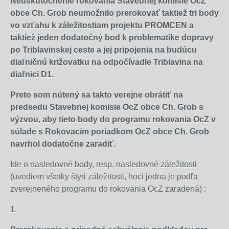
Neuskutočnenie rokovania Stavebnej komisie OcZ
obce Ch. Grob neumožnilo prerokovať taktiež tri body
vo vzťahu k záležitostiam projektu PROMCEN a
taktiež jeden dodatočný bod k problematike dopravy
po Triblavinskej ceste a jej pripojenia na budúcu
diaľničnú križovatku na odpočívadle Triblavina na
diaľnici D1.
Preto som nútený sa takto verejne obrátiť na
predsedu Stavebnej komisie OcZ obce Ch. Grob s
výzvou, aby tieto body do programu rokovania OcZ v
súlade s Rokovacím poriadkom OcZ obce Ch. Grob
navrhol dodatočne zaradiť.
Ide o nasledovné body, resp. nasledovné záležitosti
(uvediem všetky štyri záležitosti, hoci jedna je podľa
zverejneného programu do rokovania OcZ zaradená) :
1.