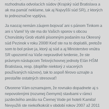
rozhodnutia odvolacích súdov (Krajský súd Bratislava a
ak ma pamäť neklame, tak aj Najvyšší súd SR), z ktorých
to jednoznačne vyplýva.
Ja naozaj nemám záujem bojovať ani s pánom Tinkom a
ani s Vami! Vy ste ma do Vašich sporov s obcou
Chorvátsky Grob vtiahli písomným podaním na Okresný
súd Pezinok v roku 2008! Keď ste na to doplatili, pretože
som to bol práve ja, ktorý aj súd a aj Ministerstvo vnútra
SR upozornil na Vaše nepravdivé tvrdenie, že ste
právnym nástupcom Telovýchovnej jednoty Elán HŠM
Bratislava, resp. (doplňte niektorý z viacerých
používaných názvov), tak to aspoň férovo uznajte a
prestaňte ostatných stresovať!
Otvorene Vám oznamujem, že rovnako dopadnete aj s
nepovolenými (rozumej čiernymi) stavbami v rámci
jazdeckého areálu na Čiernej Vode pri hoteli Kamila!
Nevyužili ste niekoľkokrát v období rokov 2007 až 2011