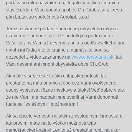
podávanú ruku na zmier a na legalizáciu tých čiernych
stavieb, ktorú Vám podala aj obec Ch. Grob a aj ja, resp.
pán Lipták zo spoločnosti Agrolipt, s.r.o.!
Teraz už žiadne podanie pomocnej ruky alebo ruky na
uzmierenie nebude, pretože po toľkých podrazoch z
Vašej strany Vám už neverím ani ja a podľa všetkého ani
mnohí iní ľudia v tejto krajine a najmä ako som sa
dozvedel z video záznamov na
www.chorvatania.sk
, tak
Vám neveria ani mnohí obyvatelia obce Ch. Grob!
Ak máte v sebe ešte trošku chlapskej hrdosti, tak
prestaňte na mňa priamo alebo cez Vami ovplyvnené
osoby vypisovať rôzne invektívy a útoky! Veď dobre viete,
že nie Vám, ale naopak mne uverili aj Vami dohodnutí
ľudia so "zvláštnymi" možnosťami!
Ak sa chcete venovať nejakým zmysluplným činnostiam,
tak prosím, máte na to všetky možnosti tejto
demokratickej krajiny! Len to už prestaňte robiť na úkor