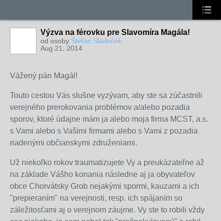
Výzva na férovku pre Slavomíra Magála!
od osoby
Štefan Sládeček
Aug 21, 2014
Vážený pán Magál!
Touto cestou Vás slušne vyzývam, aby ste sa zúčastnili
verejného prerokovania problémov a/alebo pozadia
sporov, ktoré údajne mám ja alebo moja firma MCST, a.s.
s Vami alebo s Vašimi firmami alebo s Vami z pozadia
riadenými občianskymi združeniami.
Už niekoľko rokov traumatizujete Vy a preukázateľne až
na základe Vášho konania následne aj ja obyvateľov
obce Chorvátsky Grob nejakými spormi, kauzami a ich
"prepieraním" na verejnosti, resp. ich spájaním so
záležitosťami aj o verejnom záujme. Vy ste to robili vždy