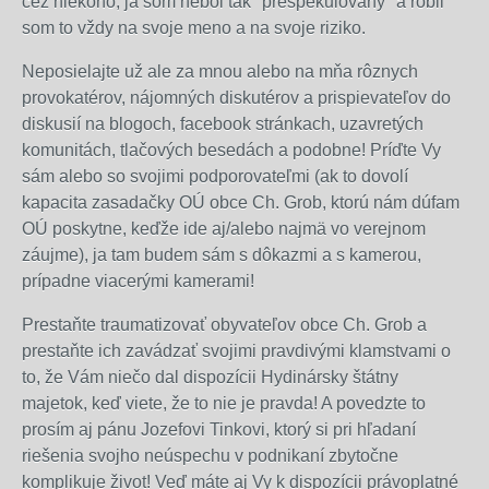
cez niekoho, ja som nebol tak "prešpekulovaný" a robil
som to vždy na svoje meno a na svoje riziko.
Neposielajte už ale za mnou alebo na mňa rôznych
provokatérov, nájomných diskutérov a prispievateľov do
diskusií na blogoch, facebook stránkach, uzavretých
komunitách, tlačových besedách a podobne! Príďte Vy
sám alebo so svojimi podporovateľmi (ak to dovolí
kapacita zasadačky OÚ obce Ch. Grob, ktorú nám dúfam
OÚ poskytne, keďže ide aj/alebo najmä vo verejnom
záujme), ja tam budem sám s dôkazmi a s kamerou,
prípadne viacerými kamerami!
Prestaňte traumatizovať obyvateľov obce Ch. Grob a
prestaňte ich zavádzať svojimi pravdivými klamstvami o
to, že Vám niečo dal dispozícii Hydinársky štátny
majetok, keď viete, že to nie je pravda! A povedzte to
prosím aj pánu Jozefovi Tinkovi, ktorý si pri hľadaní
riešenia svojho neúspechu v podnikaní zbytočne
komplikuje život! Veď máte aj Vy k dispozícii právoplatné