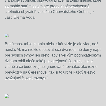
vianočný stromček objavoval práve na tomto mieste, ktoré
sa mohlo stať miestom pre predvianočné/adventné
stretnutia obyvateľov celého Chorvátskeho Grobu aj z
časti Čierna Voda.
Budúcnosť tohto priania alebo skôr vízie je ale viac, než
neistá. Ak má niekto obetovať cca dva rodinné domy napr.
pre svojich synov len preto, aby s veľkým podnikateľským
rizikom robil niečo také pre verejnosť, čo zrazu nie je
vítané a čo bude zrejme ignorované rovnako, ako rôzne
prevádzky na Čerešňovej, tak si to určite každý triezvo
uvažujúci človek rozmyslí.