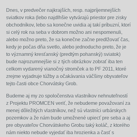
Dnes, v predvečer najkrajších, resp. najpríjemnejších
sviatkov roka (lebo najdlhšie vytvárajú priestor pre zisky
obchodníkov, lebo sa konečne uvidia aj takí príbuzní, ktorí
si celý rok na seba v dobrom možno ani nespomenuli,
alebo možno preto, že sa konečne začne predlžovať čas,
kedy je počas dňa svetlo, alebo jednoducho preto, že je
to významný kresťanský (predtým pohanský) sviatok)
bude najrozumnejšie si z tých obrázkov zobrať iba ten
celkom vydarený vianočný stromček a to PF 2011, ktoré
zrejme vyjadruje túžby a očakávania väčšiny obyvateľov
tejto časti obce Chorvátsky Grob.
Budeme aj my zo spoločenstva vlastníkov nehnuteľností
z Projektu PROMCEN veriť, že nebudeme považovaní za
menej dôležitých vlastníkov, než sú vlastníci urbárskych
pozemkov a že nám bude umožnené upiecť pre seba a aj
pre obyvateľov Chorvátskeho Grobu taký koláč, z ktorého
nám niekto nebude vyjedať iba hrozienka a časť s