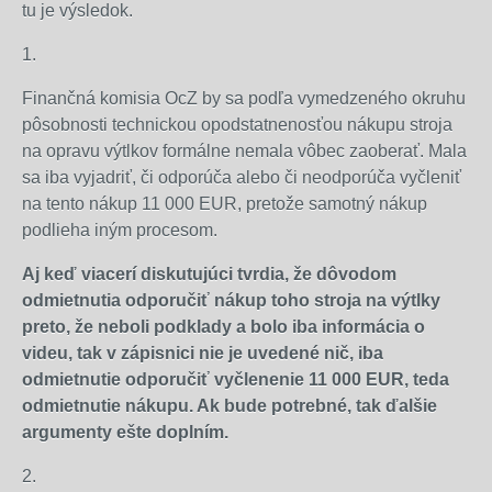
tu je výsledok.
1.
Finančná komisia OcZ by sa podľa vymedzeného okruhu
pôsobnosti technickou opodstatnenosťou nákupu stroja
na opravu výtlkov formálne nemala vôbec zaoberať. Mala
sa iba vyjadriť, či odporúča alebo či neodporúča vyčleniť
na tento nákup 11 000 EUR, pretože samotný nákup
podlieha iným procesom.
Aj keď viacerí diskutujúci tvrdia, že dôvodom
odmietnutia odporučiť nákup toho stroja na výtlky
preto, že neboli podklady a bolo iba informácia o
videu, tak v zápisnici nie je uvedené nič, iba
odmietnutie odporučiť vyčlenenie 11 000 EUR, teda
odmietnutie nákupu. Ak bude potrebné, tak ďalšie
argumenty ešte doplním.
2.