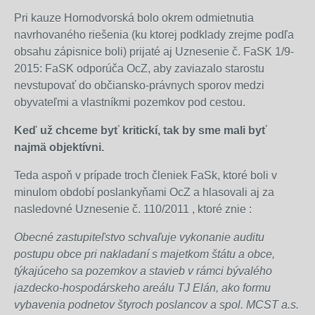
Pri kauze Hornodvorská bolo okrem odmietnutia
navrhovaného riešenia (ku ktorej podklady zrejme podľa
obsahu zápisnice boli) prijaté aj Uznesenie č. FaSK 1/9-
2015: FaSK odporúča OcZ, aby zaviazalo starostu
nevstupovať do občiansko-právnych sporov medzi
obyvateľmi a vlastníkmi pozemkov pod cestou.
Keď už chceme byť kritickí, tak by sme mali byť
najmä objektívni.
Teda aspoň v prípade troch členiek FaSk, ktoré boli v
minulom období poslankyňami OcZ a hlasovali aj za
nasledovné Uznesenie č. 110/2011 , ktoré znie :
Obecné zastupiteľstvo schvaľuje vykonanie auditu
postupu obce pri nakladaní s majetkom štátu a obce,
týkajúceho sa pozemkov a stavieb v rámci bývalého
jazdecko-hospodárskeho areálu TJ Elán, ako formu
vybavenia podnetov štyroch poslancov a spol. MCST a.s.