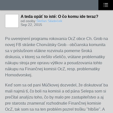
A teda opäť to isté: O čo komu ide teraz?
od osoby
Štefan Sládeček
Sep 22, 2015
Po uverejnení programu rokovania OcZ obce Ch. Grob na
novej FB stránke Chorvátsky Grob - občianska komunita
sa v príslušnom vlákne rozvinula pomerne široká
diskusia, v ktorej sa riešilo všeličo, vrátane problematiky
nákupu stroja pre opravu výtlkov a posudzovania tohto
nákupu na Finančnej komisii OcZ, resp. problematiky
Hornodvorskej.
Keď som sa od pani Múčkovej dozvedel, že diskutovať ba
mali najmä tí, čo boli na komisii a od pána Selepa som si
prečítal analýzu toho, čo by malo pre zastupiteľstvo a aj
pre starostu znamenať rozhodnutie Finančnej komisie
OcZ, tak som sa na ten problém pozrel trošku "hlbšie". A