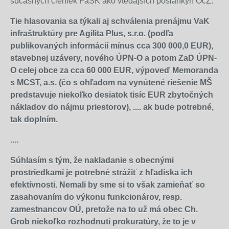
súčasných členiek FaSK ako vtedajších poslankýň OcZ.
Tie hlasovania sa týkali aj schválenia prenájmu VaK
infraštruktúry pre Agilita Plus, s.r.o. (podľa
publikovaných informácií mínus cca 300 000,0 EUR),
stavebnej uzávery, nového ÚPN-O a potom ZaD ÚPN-
O celej obce za cca 60 000 EUR, výpoveď Memoranda
s MCST, a.s. (čo s ohľadom na vynútené riešenie MŠ
predstavuje niekoľko desiatok tisíc EUR zbytočných
nákladov do nájmu priestorov), .... ak bude potrebné,
tak doplním.
....
Súhlasím s tým, že nakladanie s obecnými
prostriedkami je potrebné strážiť z hľadiska ich
efektívnosti. Nemali by sme si to však zamieňať so
zasahovaním do výkonu funkcionárov, resp.
zamestnancov OÚ, pretože na to už má obec Ch.
Grob niekoľko rozhodnutí prokuratúry, že to je v