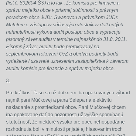
(list č. 892604-ŠS) a to tak , že komisia pre financie a
správu majetku obce v priamej súčinnosti s právnym
poradcom obce JUDr. Swanovou a právnikom JUDr.
Malatom a zástupcov súčasných vlastníkov dotknutých
nehnuteľností vykoná audit postupu obce a vypracuje
písomný záver auditu v termíne najneskôr do 31.8. 2011.
Písomný záver auditu bude prerokovaný na
septembrovom rokovaní OcZ a obidva podnety budú
vyriešené / uzavreté uznesením zastupiteľstva k záverom
auditu komisie pre financie a správu majetku obce.
3.
Pre krátkosť času sa už dotknem iba opakovaných výhrad
najmä pani Múčkovej a pána Selepa na efektivitu
nakladanie s prostriedkami obce. Pani Múčkovej chcem
iba opakovane dať do pozornosti už vyššie spomínanú
skutočnosť, že niektoré vysoko pre obec nehospodárne
rozhodnutia boli v minulosti prijaté aj hlasovaním troch