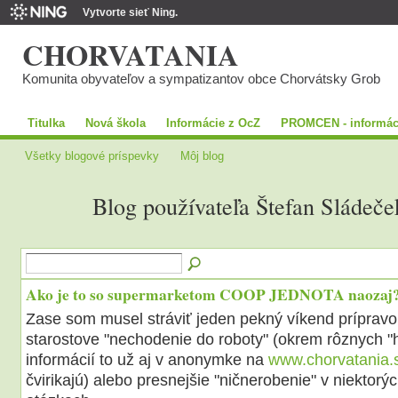
Vytvorte sieť Ning.
CHORVATANIA
Komunita obyvateľov a sympatizantov obce Chorvátsky Grob
Titulka
Nová škola
Informácie z OcZ
PROMCEN - informác
Všetky blogové príspevky
Môj blog
Blog používateľa Štefan Sládeč
Ako je to so supermarketom COOP JEDNOTA naozaj
Zase som musel stráviť jeden pekný víkend prípravo
starostove "nechodenie do roboty" (okrem rôznych 
informácií to už aj v anonymke na
www.chorvatania.
čvirikajú) alebo presnejšie "ničnerobenie" v niektor