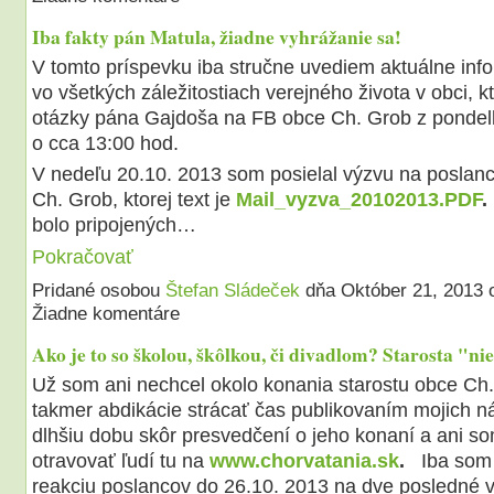
Iba fakty pán Matula, žiadne vyhrážanie sa!
V tomto príspevku iba stručne uvediem aktuálne info
vo všetkých záležitostiach verejného života v obci, k
otázky pána Gajdoša na FB obce Ch. Grob z pondel
o cca 13:00 hod.
V nedeľu 20.10. 2013 som posielal výzvu na poslan
Ch. Grob, ktorej text je
Mail_vyzva_20102013.PDF
.
bolo pripojených…
Pokračovať
Pridané osobou
Štefan Sládeček
dňa Október 21, 2013
Žiadne komentáre
Ako je to so školou, škôlkou, či divadlom? Starosta "nie
Už som ani nechcel okolo konania starostu obce Ch.
takmer abdikácie strácať čas publikovaním mojich ná
dlhšiu dobu skôr presvedčení o jeho konaní a ani s
otravovať ľudí tu na
www.chorvatania.sk
.
Iba som 
reakciu poslancov do 26.10. 2013 na dve posledné 