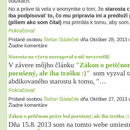
otázkach.
No a práve tá veta v anonymke o tom, že
starosta 
iba podpisovať to, čo mu pripravia iní a predloží
(píšem ako som čítal)
ma primäla k tomu, aby so
Pokračovať
Pridané osobou
Štefan Sládeček
dňa Október 28, 2013
Žiadne komentáre
Starosta na výzvu nereagoval a nič nevysvetlil.
V závere môjho článku
"Zákon o petično
porušený, ale iba trošku :)"
som vyzval 
abdikovaného starostu k tomu, "…
Pokračovať
Pridané osobou
Štefan Sládeček
dňa Október 27, 2013
Žiadne komentáre
Zákon o petičnom práve bol porušený, ale iba trošku :)
Dňa 15.8. 2013 som na tomto webe umiestn