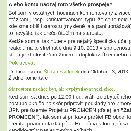
Alebo komu naozaj toto všetko prospeje?
Bol som v ostatných hodinách konfrontovaný z viace
otázkami, resp. konštatovaniami typu, že čo to bolo z
kde sme obišli starostu (myslené ja a pani Jonášov
to nevyšlo, tak prečo útočím na starostu.
Keďže som aj tak nútený pre nejaký špecifický účel 
reakciu na to stretnutie dňa 9.10. 2013 v spoločnosti
ktorá je zhotoviteľom Zmien a doplnkov Územného
Pokračovať
Pridané osobou
Štefan Sládeček
dňa Október 13, 2013
Žiadne komentáre
Starostom nechce byť, ale ovplyvňovať veci chce.
Keď som sa dnes po 12:00 hod. vrátil zo zbytočného
postupe ako čo najskôr pripraviť podklady pre Zmen
ÚPN pre územie Projektu PROMCEN (ďalej len
"Za
PROMCEN"
), tak som si pri káva prešiel FB obce, 
prečítal priamu otázku pána Hudačina k tomu, či sa
kandidovať v nasledovných voľbách.