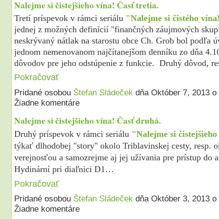
Nalejme si čistejšieho vína! Časť tretia.
Tretí príspevok v rámci seriálu
"Nalejme si čistého vína
jednej z možných definícií "finančných záujmových skupí
neskrývaný nátlak na starostu obce Ch. Grob bol podľa 
jednom nemenovanom najčítanejšom denníku zo dňa 4.1
dôvodov pre jeho odstúpenie z funkcie. Druhý dôvod, r
Pokračovať
Pridané osobou
Štefan Sládeček
dňa Október 7, 2013 
Žiadne komentáre
Nalejme si čistejšieho vína! Časť druhá.
Druhý príspevok v rámci seriálu
"Nalejme si čistejšieho
týkať dlhodobej "story" okolo Triblavinskej cesty, resp. o
verejnosťou a samozrejme aj jej užívania pre prístup do 
Hydinární
pri diaľnici D1…
Pokračovať
Pridané osobou
Štefan Sládeček
dňa Október 3, 2013 
Žiadne komentáre