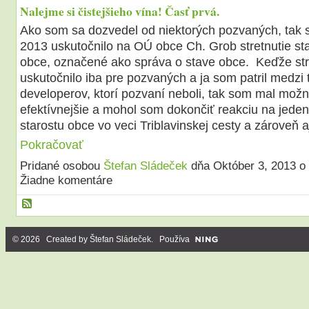
Nalejme si čistejšieho vína! Časť prvá.
Ako som sa dozvedel od niektorých pozvaných, tak 
2013 uskutočnilo na OÚ obce Ch. Grob stretnutie sta
obce, označené ako správa o stave obce. Keďže str
uskutočnilo iba pre pozvaných a ja som patril medzi 
developerov, ktorí pozvaní neboli, tak som mal možn
efektívnejšie a mohol som dokončiť reakciu na jeden 
starostu obce vo veci Triblavinskej cesty a zároveň a
Pokračovať
Pridané osobou
Štefan Sládeček
dňa Október 3, 2013 
Žiadne komentáre
© 2026 Created by
Štefan Sládeček
. Používa