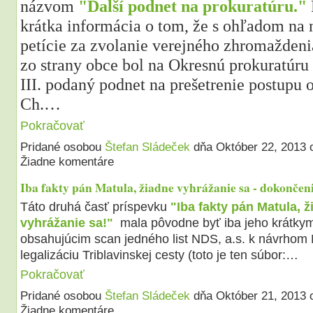
názvom
"Ďalší podnet na prokuratúru."
krátka informácia o tom, že s ohľadom na
petície za zvolanie verejného zhromažden
zo strany obce bol na Okresnú prokuratúru 
III. podaný podnet na prešetrenie postupu
Ch.…
Pokračovať
Pridané osobou
Štefan Sládeček
dňa Október 22, 2013
Žiadne komentáre
Iba fakty pán Matula, žiadne vyhrážanie sa - dokončeni
Táto druhá časť príspevku
"Iba fakty pán Matula, ž
vyhrážanie sa!"
mala pôvodne byť iba jeho krátky
obsahujúcim scan jedného list NDS, a.s. k návrhom
legalizáciu Triblavinskej cesty (toto je ten súbor:…
Pokračovať
Pridané osobou
Štefan Sládeček
dňa Október 21, 2013
Žiadne komentáre