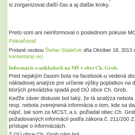
si zorganizoval ďalší čas a aj ďalšie kroky.
Preto som ani neinformoval o poslednom pokuse 
Pokračovať
Pridané osobou
Štefan Sládeček
dňa Október 18, 2013
komentáre(-ov)
Informácie o nákladoch na MŠ v obci Ch. Grob.
Pred nejakým časom bola na facebook-u vedená dis
nákladovej analýze pre určenie výšky poplatkov na d
ktorých prevádzka spadá pod OÚ obce Ch. Grob.
Keďže záver diskusie bol taký, že tá analýza nebola
resp. nebola zverejnená informácia o tom, kde sa daj
nájsť, tak som za MCST, a.s. požiadal obec Ch. Gro
požadovaných informácií podľa zákona č. 211/200 Z
prístupe o informáciách.
Z OÚ obce Ch. Grob nám bol…